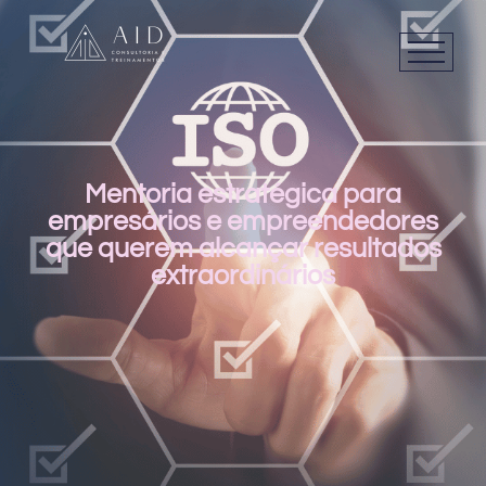
Mentoria estratégica para
empresários e empreendedores
que querem alcançar resultados
extraordinários